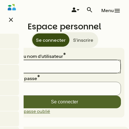
Aller
au
Menu
contenu
close
principal
Espace personnel
Se connecter
S'inscrire
Email ou nom d'utilisateur
Mot de passe
Mot de passe oublié