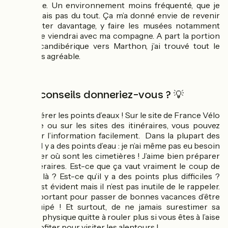
ce voyage. Un environnement moins fréquenté, que je
connaissais pas du tout. Ça m’a donné envie de revenir
pour visiter davantage, y faire les musées notamment
lorsque je viendrai avec ma compagne. A part la portion
de La Scandibérique vers Marthon, j’ai trouvé tout le
trajet très agréable.
Quels conseils donneriez-vous ? 💡
Bien repérer les points d’eaux ! Sur le site de France Vélo
Tourisme ou sur les sites des itinéraires, vous pouvez
retrouver l’information facilement. Dans la plupart des
villages, il y a des points d’eau : je n’ai même pas eu besoin
d’identifier où sont les cimetières ! J’aime bien préparer
mes itinéraires. Est-ce que ça vaut vraiment le coup de
s’arrêter là ? Est-ce qu’il y a des points plus difficiles ?
Enfin, c’est évident mais il n’est pas inutile de le rappeler.
C’est important pour passer de bonnes vacances d’être
bien équipé ! Et surtout, de ne jamais surestimer sa
capacité physique quitte à rouler plus si vous êtes à l’aise
ou en profiter pour visiter les alentours !