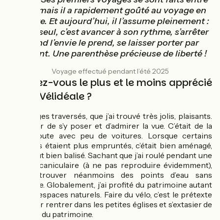
amis, mais il a rapidement goûté au voyage en
solitaire. Et aujourd’hui, il l’assume pleinement :
rouler seul, c’est avancer à son rythme, s’arrêter
quand l’envie le prend, se laisser porter par
l’instant. Une parenthèse précieuse de liberté !
Voyage effectué pendant l’été 2025
Qu'avez-vous le plus et le moins apprécié
sur La Vélidéale ?
Les villages traversés, que j’ai trouvé très jolis, plaisants.
Un plaisir de s’y poser et d’admirer la vue. C’était de la
petite route avec peu de voitures. Lorsque certains
tronçons étaient plus empruntés, c’était bien aménagé,
et surtout bien balisé. Sachant que j’ai roulé pendant une
période caniculaire (à ne pas reproduire évidemment),
j’ai pu trouver néanmoins des points d’eau sans
problème. Globalement, j’ai profité du patrimoine autant
que des espaces naturels. Faire du vélo, c’est le prétexte
idéal pour rentrer dans les petites églises et s’extasier de
la beauté du patrimoine.