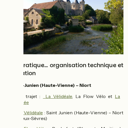
Côté pratique… organisation technique et
orientation
🏁 Saint-Junien (Haute-Vienne) – Niort
Son trajet :
La Vélidéale
, La Flow Vélo et
La
🚴‍♂️
Vélodyssée
La Vélidéale
: Saint Junien (Haute-Vienne) – Niort
(Deux-Sèvres)