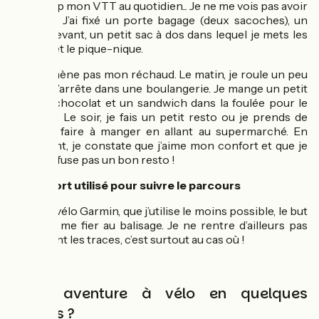
beaucoup mon VTT au quotidien... Je ne me vois pas avoir
2 vélos ! J’ai fixé un porte bagage (deux sacoches), un
panier devant, un petit sac à dos dans lequel je mets les
papiers et le pique-nique.
Je n’emmène pas mon réchaud. Le matin, je roule un peu
puis je m’arrête dans une boulangerie. Je mange un petit
pain au chocolat et un sandwich dans la foulée pour le
déjeuner. Le soir, je fais un petit resto ou je prends de
quoi me faire à manger en allant au supermarché. En
vieillissant, je constate que j’aime mon confort et que je
ne me refuse pas un bon resto !
Support utilisé pour suivre le parcours
📓
Un GPS vélo Garmin, que j’utilise le moins possible, le but
étant de me fier au balisage. Je ne rentre d’ailleurs pas
forcément les traces, c’est surtout au cas où !
Votre aventure à vélo en quelques
chiffres ?