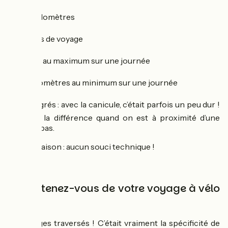
➡️
950 kilomètres
➡️
11 jours de voyage
➡️
113 km au maximum sur une journée
➡️
70 kilomètres au minimum sur une journée
➡️
40 degrés : avec la canicule, c’était parfois un peu dur !
On sent la différence quand on est à proximité d’une
forêt ou pas.
➡️
0 crevaison : aucun souci technique !
Que retenez-vous de votre voyage à vélo
?
Les villages traversés ! C’était vraiment la spécificité de