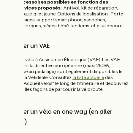
Accessoires possibles en fonction des
services proposés
: Antivol, kit de réparation,
casque, gilet jaune. Options de localisation : Porte-
bagages, support smartphone, sacoches,
remorques, sièges bébé, tandems, et plus encore.
2️⃣ Louer un VAE
Louer un vélo à Assistance Électrique (VAE). Les VAE,
respectant la directive européenne (maxi 250W,
assistance au pédalage), sont également disponibles le
long de La Vélidéale. Consultez
la liste actuelle
des
loueurs "Accueil vélos" le long de l'itinéraire et découvrez
de nouvelles façons de parcourir la véloroute.
3️⃣ Louer un vélo en one way (en aller
simple)