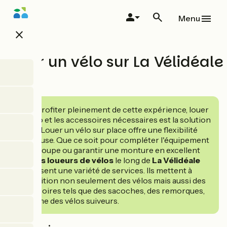
Aller
au
Menu
contenu
close
principal
Louer un vélo sur La Vélidéale
Pour profiter pleinement de cette expérience, louer
un vélo et les accessoires nécessaires est la solution
idéale. Louer un vélo sur place offre une flexibilité
précieuse. Que ce soit pour compléter l'équipement
d'un groupe ou garantir une monture en excellent
état,
les loueurs de vélos
le long de
La Vélidéale
proposent une variété de services. Ils mettent à
disposition non seulement des vélos mais aussi des
accessoires tels que des sacoches, des remorques,
et même des vélos suiveurs.