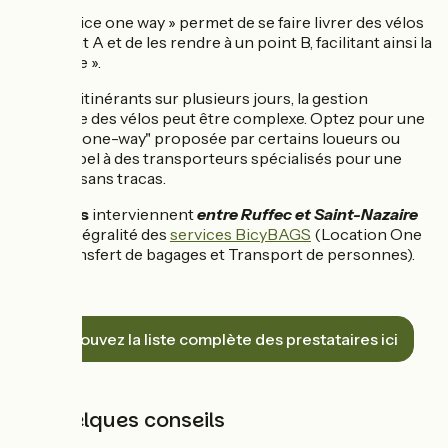
« Le service one way » permet de se faire livrer des vélos
à un point A et de les rendre à un point B, facilitant ainsi la
logistique ».
Pour les itinérants sur plusieurs jours, la gestion
logistique des vélos peut être complexe. Optez pour une
formule "one-way" proposée par certains loueurs ou
faites appel à des transporteurs spécialisés pour une
solution sans tracas.
Bicybags
interviennent
entre Ruffec et Saint-Nazaire
pour l’intégralité des
services BicyBAGS
(Location One
Way, Transfert de bagages et Transport de personnes).
Retrouvez la liste complète des prestataires ici
4️⃣ Quelques conseils