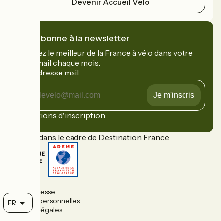
Devenir Accueil Vélo
Je m'abonne à la newsletter
Recevez le meilleur de la France à vélo dans votre
boîte mail chaque mois.
Mon adresse mail
Mon
adresse
mail
Conditions d'inscription
Financé dans le cadre de Destination France
FAQ
Espace presse
Données personnelles
FR
Mentions légales
Contact