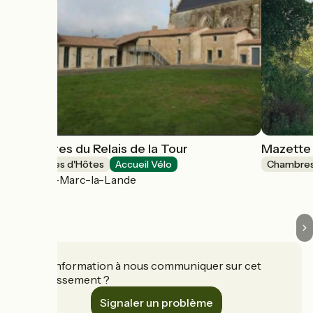
Chambres du Relais de la Tour
Mazette 
Chambres d'Hôtes
Accueil Vélo
Chambres
Saint-Marc-la-Lande
Une information à nous communiquer sur cet
établissement ?
Signaler un problème