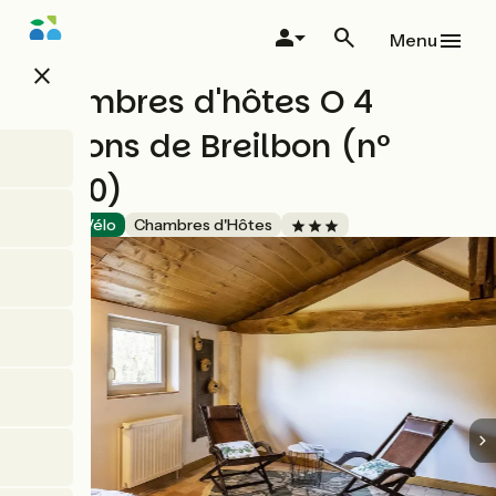
Aller
au
Menu
contenu
close
principal
Chambres d'hôtes O 4
Saisons de Breilbon (n°
10150)
Accueil Vélo
Chambres d'Hôtes