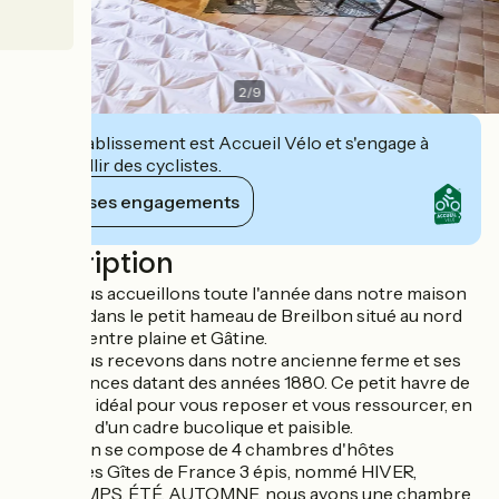
2
/
9
Cet établissement est Accueil Vélo et s'engage à
accueillir des cyclistes.
Voir ses engagements
Description
Nous vous accueillons toute l'année dans notre maison
d'hôtes, dans le petit hameau de Breilbon situé au nord
de Niort entre plaine et Gâtine.
Nous vous recevons dans notre ancienne ferme et ses
dépendances datant des années 1880. Ce petit havre de
paix sera idéal pour vous reposer et vous ressourcer, en
profitant d'un cadre bucolique et paisible.
La maison se compose de 4 chambres d'hôtes
labellisées Gîtes de France 3 épis, nommé HIVER,
PRINTEMPS, ÉTÉ, AUTOMNE, nous avons une chambre