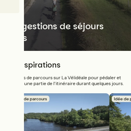
Suggestions de séjours
vélos
Les inspirations
Nos idées de parcours sur La Vélidéale pour pédaler et
explorer une partie de l'itinéraire durant quelques jours.
Idée de parcours
Idée de 