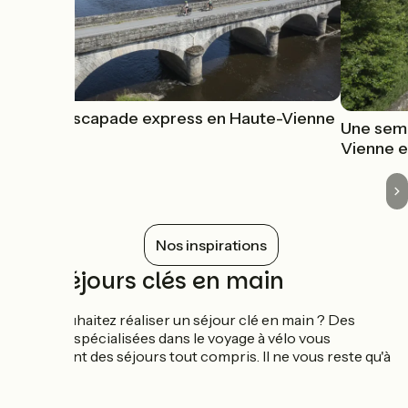
Une escapade express en Haute-Vienne
Une sema
Vienne e
Nos inspirations
Les séjours clés en main
Vous souhaitez réaliser un séjour clé en main ? Des
agences spécialisées dans le voyage à vélo vous
proposent des séjours tout compris. Il ne vous reste qu'à
pédaler !