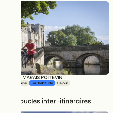
SEJOUR MARAIS POITEVIN
1 semaine
J'ai l'habitude
Séjour
à partir de
814€
Les boucles inter-itinéraires