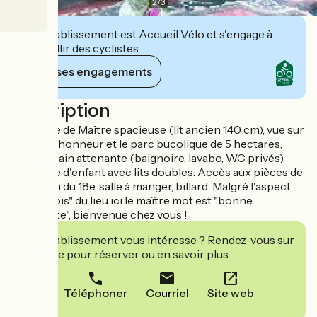
2
/
3
Cet établissement est Accueil Vélo et s'engage à
accueillir des cyclistes.
Voir ses engagements
Description
Chambre de Maître spacieuse (lit ancien 140 cm), vue sur
la cour d'honneur et le parc bucolique de 5 hectares,
salle de bain attenante (baignoire, lavabo, WC privés).
Chambre d'enfant avec lits doubles. Accès aux pièces de
vie : salon du 18e, salle à manger, billard. Malgré l'aspect
"bourgeois" du lieu ici le maître mot est "bonne
franquette", bienvenue chez vous !
Cet établissement vous intéresse ? Rendez-vous sur
leur site pour réserver ou en savoir plus.
Téléphoner
Courriel
Site web