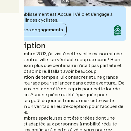
2
/
15
Cet établissement est Accueil Vélo et s'engage à
accueillir des cyclistes.
Voir ses engagements
Description
En septembre 2013, j'ai visité cette vieille maison située
en plein centre-ville : un véritable coup de cœur ! Bien
sûr, la maison plus que centenaire n'était pas parfaite et
était plutôt sombre. Il fallait avoir beaucoup
d'imagination, de temps à lui consacrer et une grande
dose de courage pour se lancer dans cette aventure... De
gros travaux ont donc été entrepris pour cette lourde
rénovation. Aucune pièce n'a été épargnée pour
remettre au goût du jour et transformer cette vaste
maison en un véritable lieu d'exception pour l'accueil de
mes hôtes.
Cinq chambres spacieuses ont été créées dont une
familiale et adaptée aux personnes à mobilité réduite.
Un cadre magnifique, à pied ou à vélo, vous pourrez