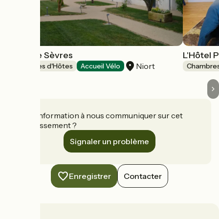
Logis de Sèvres
L'Hôtel P
Niort
Chambres d'Hôtes
Accueil Vélo
Chambres
Une information à nous communiquer sur cet
établissement ?
Signaler un problème
Enregistrer
Contacter