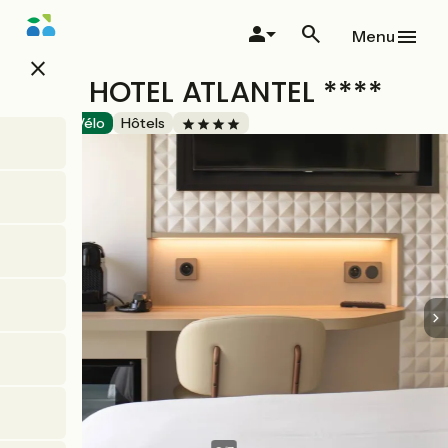
Aller
au
Menu
contenu
close
principal
BRIT HOTEL ATLANTEL ****
Accueil Vélo
Hôtels