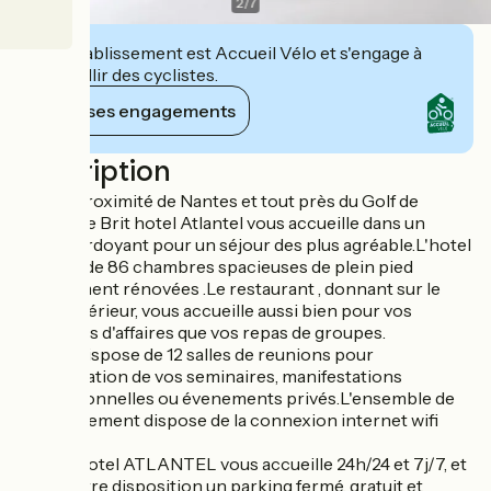
2
/
7
Cet établissement est Accueil Vélo et s'engage à
accueillir des cyclistes.
Voir ses engagements
Description
Situé à proximité de Nantes et tout près du Golf de
Nantes, le Brit hotel Atlantel vous accueille dans un
cadre verdoyant pour un séjour des plus agréable.L'hotel
dispose de 86 chambres spacieuses de plein pied
entièrement rénovées .Le restaurant , donnant sur le
patio extérieur, vous accueille aussi bien pour vos
déjeuners d'affaires que vos repas de groupes.
L'hotel dispose de 12 salles de reunions pour
l'organisation de vos seminaires, manifestations
professionnelles ou évenements privés.L'ensemble de
l'établissement dispose de la connexion internet wifi
gratuit.
Le Brit Hotel ATLANTEL vous accueille 24h/24 et 7j/7, et
met à votre disposition un parking fermé, gratuit et