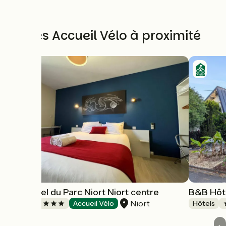
Autres Accueil Vélo à proximité
Brit Hôtel du Parc Niort Niort centre
B&B Hôte
Niort
Hôtels
Accueil Vélo
Hôtels