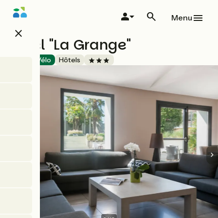
Aller
au
Menu
contenu
close
principal
Hôtel "La Grange"
Accueil Vélo
Hôtels