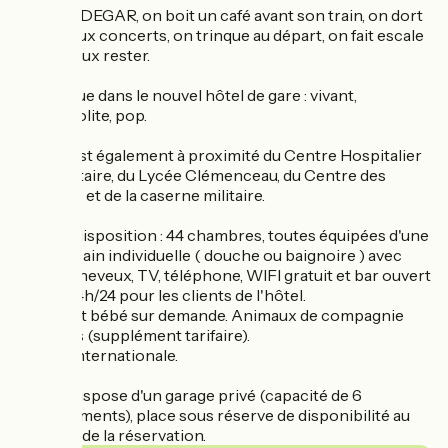
Chez OLDEGAR, on boit un café avant son train, on dort
entre deux concerts, on trinque au départ, on fait escale
pour mieux rester.
Bienvenue dans le nouvel hôtel de gare : vivant,
cosmopolite, pop.
L'hôtel est également à proximité du Centre Hospitalier
Universitaire, du Lycée Clémenceau, du Centre des
Archives et de la caserne militaire.
A votre disposition : 44 chambres, toutes équipées d'une
salle de bain individuelle ( douche ou baignoire ) avec
sèche-cheveux, TV, téléphone, WIFI gratuit et bar ouvert
7j/7 et 24h/24 pour les clients de l'hôtel.
Prêt de lit bébé sur demande. Animaux de compagnie
acceptés (supplément tarifaire).
Presse internationale.
L'hôtel dispose d'un garage privé (capacité de 6
emplacements), place sous réserve de disponibilité au
moment de la réservation.