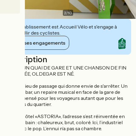
2
/
10
Cet établissement est Accueil Vélo et s'engage à
accueillir des cyclistes.
Voir ses engagements
Description
ENTRE UN QUAI DE GARE ET UNE CHANSON DE FIN
DE SOIRÉE, OLDEGAR EST NÉ.
C'est un lieu de passage qui donne envie de s'arrêter. Un
hôtel, un bar, un repaire musical en face de la gare de
Nantes, pensé pour les voyageurs autant que pour les
habitants du quartier.
Ancien hôtel «ASTORIA», l’adresse s’est réinventée en
refuge urbain : chaleureux, brut, coloré. Ici, l’industriel
flirte avec le pop. L’ennui n’a pas sa chambre.