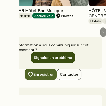
OLDEGAR Hôtel-Bar-Musique
HÔTEL 
CENTR
Nantes
Hôtels
Accueil Vélo
Hôtels
Une information à nous communiquer sur cet
établissement ?
Signaler un problème
Enregistrer
Contacter