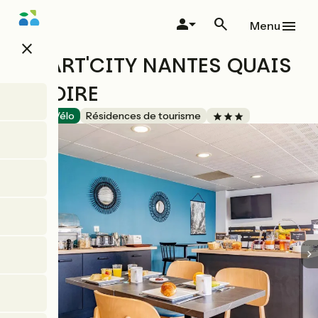
Aller
au
Menu
contenu
close
principal
APPART'CITY NANTES QUAIS
DE LOIRE
Accueil Vélo
Résidences de tourisme