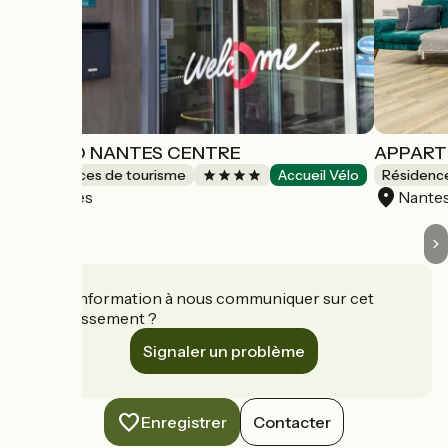
ADAGIO NANTES CENTRE
APPART'
Résidences de tourisme
Accueil Vélo
Résidenc
Nantes
Nante
Une information à nous communiquer sur cet
établissement ?
Signaler un problème
Enregistrer
Contacter