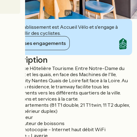
2
/
7
Cet établissement est Accueil Vélo et s'engage à
accueillir des cyclistes.
Voir ses engagements
Description
Résidence Hôtelière Tourisme. Entre Notre-Dame du
Bon Port et les quais, en face des Machines de l'Ile,
Appart’City Nantes Quais de Loire fait face à la Loire. Au
pied de la résidence, le tramway facilite tous les
déplacements vers les différents quartiers de la ville.
Prestations et services à la carte.
- 123 appartements (81 T1 double, 21 T1 twin, 11 T2 duplex,
10 T2 supérieur duplex)
- Ascenseur
- Distributeur de boissons
- Fax / Photocopie - Internet haut débit WiFi
- Kit linge - Laverie