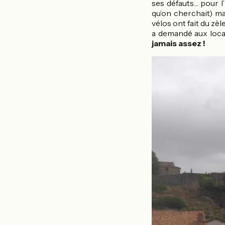
ses défauts… pour l’
qu’on cherchait) mai
vélos ont fait du zè
a demandé aux loca
jamais assez !