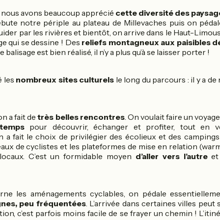
 nous avons beaucoup apprécié
cette diversité des paysag
bute notre périple au plateau de Millevaches puis on pédal
uider par les rivières et bientôt, on arrive dans le Haut-Limous
ge qui se dessine ! Des
reliefs montagneux aux paisibles 
 balisage est bien réalisé, il n’y a plus qu’à se laisser porter !
 les
nombreux sites culturels
le long du parcours : il y a 
on a fait de
très belles rencontres
. On voulait faire un voya
 temps
pour découvrir, échanger et profiter, tout en ve
 a fait le choix de privilégier des écolieux et des campings
eaux de cyclistes et les plateformes de mise en relation (warm
locaux. C’est un formidable moyen
d’aller vers l’autre
et
rne les aménagements cyclables, on pédale essentiellem
nes, peu fréquentées
. L’arrivée dans certaines villes peut
tion, c’est parfois moins facile de se frayer un chemin ! L’itiné