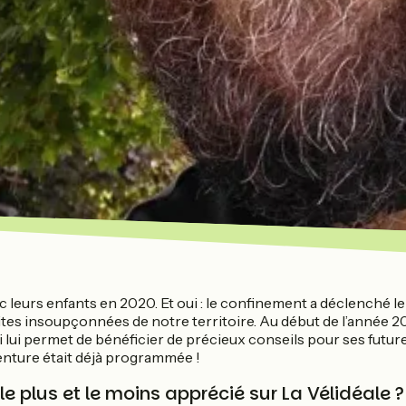
eurs enfants en 2020. Et oui : le confinement a déclenché le v
pites insoupçonnées de notre territoire. Au début de l’année
ui permet de bénéficier de précieux conseils pour ses futures 
’aventure était déjà programmée !
e plus et le moins apprécié sur La Vélidéale ?