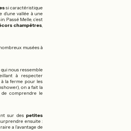
es
si caractéristique
e d’une vallée à une
in. Passé Melle, c’est
décors champêtres
,
de nombreux musées à
ge qui nous ressemble
illant à respecter
 à la ferme pour les
shower), on a fait la
 de comprendre le
ent sur des
petites
 surprendre ensuite :
raire a l’avantage de