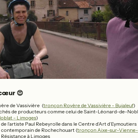
cœur 😍
yère de Vassivière (
tronçon Royère de Vassivière - Bujaleuf
)
rchés de producteurs comme celui de Saint-Léonard-de-Nobl
oblat - Limoges
)
de l’artiste Paul Rebeyrolle dans le Centre d’Art d’Eymoutiers
rt contemporain de Rochechouart (
tronçon Aixe-sur-Vienne
a Résistance à Limoges