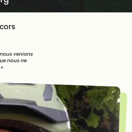
écors
t nous venions
que nous ne
 »