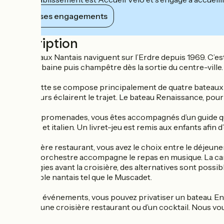
Voir ses engagements
Description
Les Bateaux Nantais naviguent sur l’Erdre depuis 1969. C’est
rivière urbaine puis champêtre dès la sortie du centre-ville.
Notre flotte se compose principalement de quatre bateaux à p
projecteurs éclairent le trajet. Le bateau Renaissance, p
Lors des promenades, vous êtes accompagnés d’un guide qui 
allemand et italien. Un livret-jeu est remis aux enfants afin 
En croisière restaurant, vous avez le choix entre le déjeun
soirs, un orchestre accompagne le repas en musique. La carte
vos allergies avant la croisière, des alternatives sont possi
du vignoble nantais tel que le Muscadet.
Pour vos événements, vous pouvez privatiser un bateau. En 
simple, d’une croisière restaurant ou d’un cocktail. Nous 