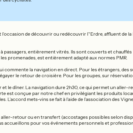
 l’occasion de découvrir ou redécouvrir l’'Erdre, affluent de 
assagers, entièrement vitrés. Ils sont couverts et chauffés pour
our les promenades, est entièrement adapté aux normes PMR.
commente la navigation en direct. Pour les étrangers, des su
d’égayer le retour de croisière. Pour les groupes, sur réservati
er et le dîner. La navigation dure 2h30, ce qui permet un aller
 est conçue par notre chef en privilégiant les produits locaux 
bles. L’accord mets-vins se fait à l’aide de l’association des Vi
aller-retour ou en transfert (accostages possibles selon dis
vous accueillons pour vos événements personnels et professio