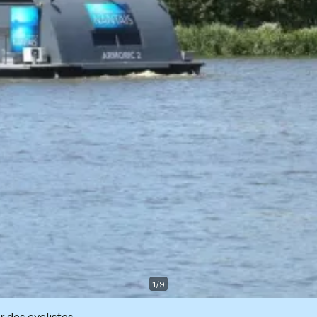
1
/
9
r des cyclistes.