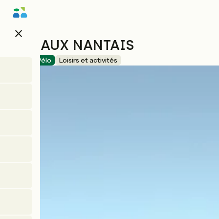
Aller
au
contenu
close
principal
BATEAUX NANTAIS
Accueil Vélo
Loisirs et activités