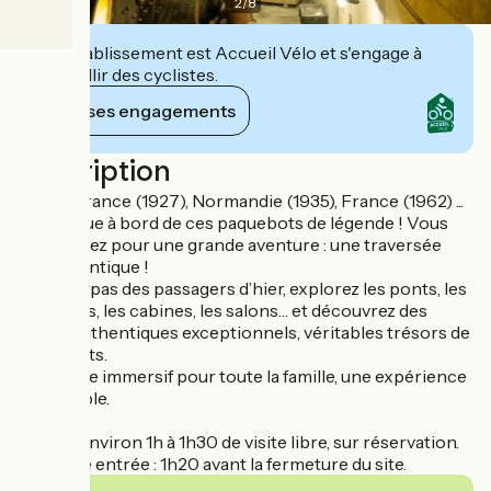
2
/
8
Cet établissement est Accueil Vélo et s'engage à
accueillir des cyclistes.
Voir ses engagements
Description
Ile-de-France (1927), Normandie (1935), France (1962) ...
Bienvenue à bord de ces paquebots de légende ! Vous
embarquez pour une grande aventure : une traversée
transatlantique !
Dans les pas des passagers d’hier, explorez les ponts, les
coursives, les cabines, les salons… et découvrez des
objets authentiques exceptionnels, véritables trésors de
paquebots.
Un musée immersif pour toute la famille, une expérience
inoubliable.
Durée : environ 1h à 1h30 de visite libre, sur réservation.
Dernière entrée : 1h20 avant la fermeture du site.