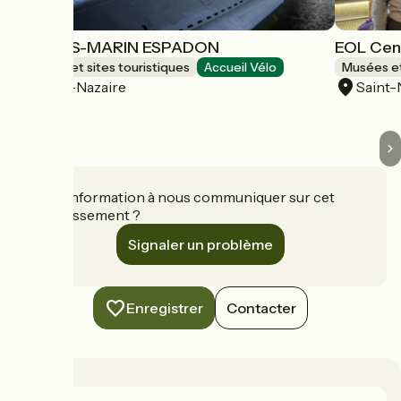
LE SOUS-MARIN ESPADON
EOL Cent
Musées et sites touristiques
Accueil Vélo
Musées et
Saint-Nazaire
Saint-
Une information à nous communiquer sur cet
établissement ?
Signaler un problème
Enregistrer
Contacter