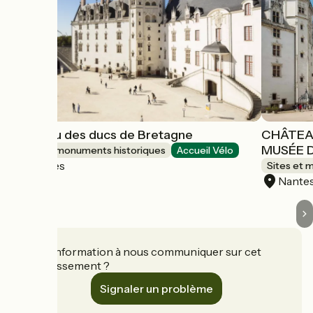
Château des ducs de Bretagne
CHÂTEA
MUSÉE D
Sites et monuments historiques
Accueil Vélo
Nantes
Sites et 
Nante
Une information à nous communiquer sur cet
établissement ?
Signaler un problème