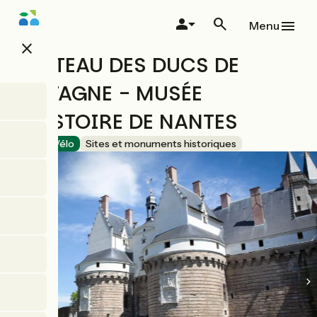
Aller
au
Menu
contenu
close
principal
CHÂTEAU DES DUCS DE
BRETAGNE - MUSÉE
D'HISTOIRE DE NANTES
Accueil Vélo
Sites et monuments historiques