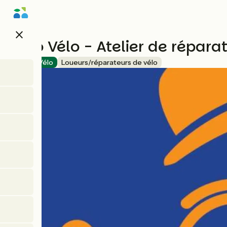
Aller
au
contenu
close
principal
Théo Vélo - Atelier de réparat
Accueil Vélo
Loueurs/réparateurs de vélo