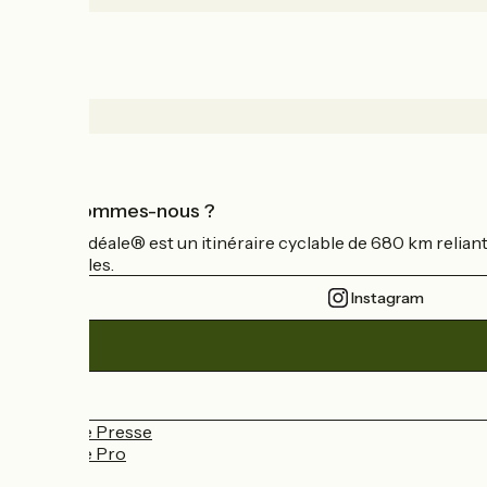
Qui sommes-nous ?
La Vélidéale® est un itinéraire cyclable de 680 km relian
sensibles.
Instagram
Espace Presse
Espace Pro
FAQ