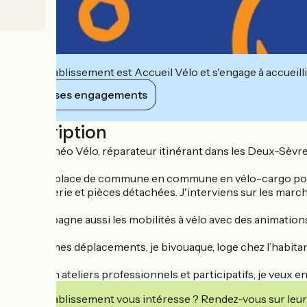
Cet établissement est Accueil Vélo et s'engage à accueilli
Voir ses engagements
Description
Je suis Théo Vélo, réparateur itinérant dans les Deux-Sèvre
Je me déplace de commune en commune en vélo-cargo pour ré
quincaillerie et pièces détachées. J'interviens sur les march
J’accompagne aussi les mobilités à vélo avec des animations 
Lors de mes déplacements, je bivouaque, loge chez l’habita
Formé en ateliers professionnels et participatifs, je veux e
Cet établissement vous intéresse ? Rendez-vous sur leur 