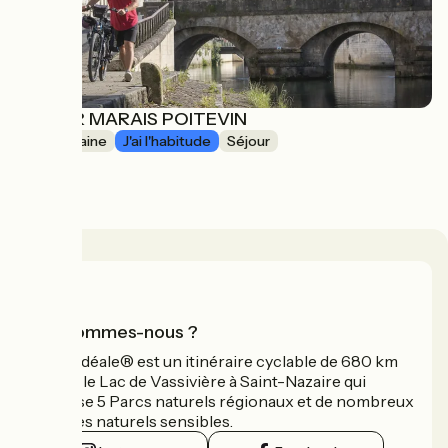
SEJOUR MARAIS POITEVIN
1 semaine
J'ai l'habitude
Séjour
à partir de
814€
Qui sommes-nous ?
La Vélidéale® est un itinéraire cyclable de 680 km
reliant le Lac de Vassivière à Saint-Nazaire qui
traverse 5 Parcs naturels régionaux et de nombreux
espaces naturels sensibles.