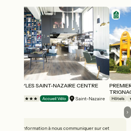
IBIS STYLES SAINT-NAZAIRE CENTRE
PREMIER
GARE
TRIGNA
Saint-Nazaire
Hôtels
Accueil Vélo
Hôtels
Une information à nous communiquer sur cet