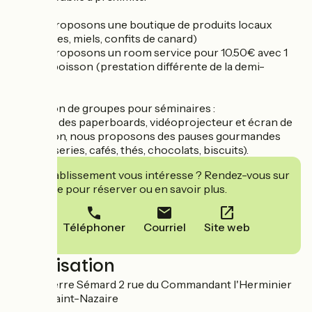
- Nous proposons une boutique de produits locaux
(confitures, miels, confits de canard)
- Nous proposons un room service pour 10.50€ avec 1
plat et 1 boisson (prestation différente de la demi-
pension)
Réception de groupes pour séminaires :
- En plus des paperboards, vidéoprojecteur et écran de
projection, nous proposons des pauses gourmandes
(viennoiseries, cafés, thés, chocolats, biscuits).
Cet établissement vous intéresse ? Rendez-vous sur
leur site pour réserver ou en savoir plus.
Téléphoner
Courriel
Site web
Localisation
Place Pierre Sémard 2 rue du Commandant l'Herminier
44600 Saint-Nazaire