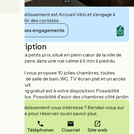
2
/
2
Cet établissement est Accueil Vélo et s'engage à
accueillir des cyclistes.
Voir ses engagements
Description
Un hôtel à petits prix, situé en plein cœur de la ville de
Saint-Nazaire, dans une rue calme à 5 min à pied du
théâtre.
Cet hôtel vous propose 10 jolies chambres, toutes
équipées de salle de bain, WC, TV écran plat et un accès
WIFI gratuit.
Un parking gratuit est à votre disposition. Possibilité
local à vélos. Possibilité d'avoir des chambres côté jardin.
Cet établissement vous intéresse ? Rendez-vous sur
leur site pour réserver ou en savoir plus.
Téléphoner
Courriel
Site web