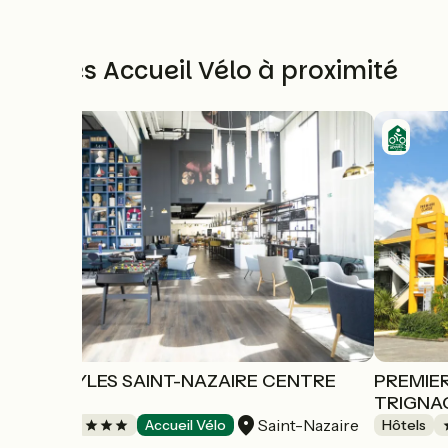
Autres Accueil Vélo à proximité
IBIS STYLES SAINT-NAZAIRE CENTRE
PREMIER
GARE
TRIGNA
Saint-Nazaire
Hôtels
Accueil Vélo
Hôtels