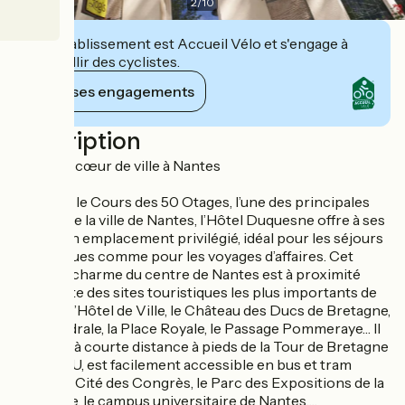
2
/
10
Cet établissement est Accueil Vélo et s'engage à
accueillir des cyclistes.
Voir ses engagements
Description
Un hôtel cœur de ville à Nantes
Situé sur le Cours des 50 Otages, l’une des principales
artères de la ville de Nantes, l’Hôtel Duquesne offre à ses
clients un emplacement privilégié, idéal pour les séjours
touristiques comme pour les voyages d’affaires. Cet
hôtel de charme du centre de Nantes est à proximité
immédiate des sites touristiques les plus importants de
Nantes : l’Hôtel de Ville, le Château des Ducs de Bretagne,
la Cathédrale, la Place Royale, le Passage Pommeraye… Il
est aussi à courte distance à pieds de la Tour de Bretagne
et du CHU, est facilement accessible en bus et tram
depuis la Cité des Congrès, le Parc des Expositions de la
Beaujoire, le campus universitaire de Nantes….