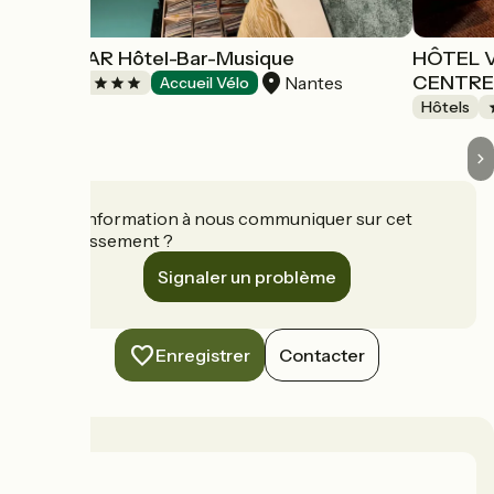
OLDEGAR Hôtel-Bar-Musique
HÔTEL 
CENTR
Nantes
Hôtels
Accueil Vélo
Hôtels
Une information à nous communiquer sur cet
établissement ?
Signaler un problème
Enregistrer
Contacter